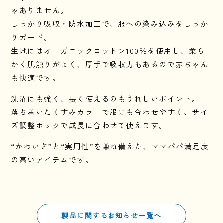
ゃありません。
お問い合わせ
しっかり吸収・防水加工で、服への染み込みをしっか
りガード。
生地にはオーガニックコットン100％を使用し、柔ら
かく肌触りがよく、厚手で吸収力もあるので赤ちゃん
公式ショップ
も快適です。
洗濯にも強く、長く使えるのもうれしいポイント。
Amazon
落ち着いたくすみカラーで服にも合わせやすく、サイ
ズ調整ホックで成長に合わせて使えます。
楽天市場
“かわいさ”と“実用性”を兼ね備えた、ママパパ満足度
の高いアイテムです。
製品に関するお知らせ一覧へ