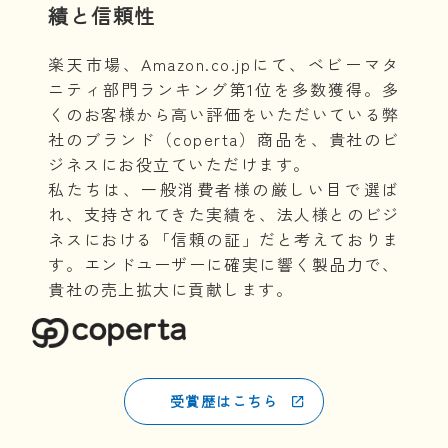
績と信頼性
お問い合わせ
楽天市場、Amazon.co.jpにて、ベビーマタ
ニティ部門ランキング第1位を多数獲得。多
くのお客様から高い評価をいただいている弊
社のブランド（coperta）商品を、貴社のビ
公式ショップ
ジネスにお役立ていただけます。
私たちは、一般消費者様の厳しい目で選ば
Amazon
れ、支持されてきた実績を、法人様とのビジ
ネスにおける「信頼の証」だと考えておりま
楽天市場
す。エンドユーザーに確実に響く製品力で、
貴社の売上拡大に貢献します。
受賞歴はこちら